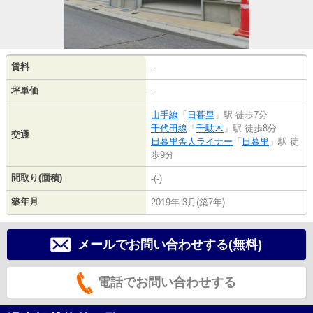
賃料
-
坪単価
-
山手線
「
日暮里
」駅 徒歩7分
千代田線
「
千駄木
」駅 徒歩8分
交通
日暮里舎人ライナー
「
日暮里
」駅 徒
歩9分
間取り(面積)
-(-)
築年月
2019年 3月(築7年)
メールでお問い合わせする(無料)
電話でお問い合わせする