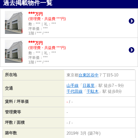
過去掲載物件一覧
***
万円
(管理費・共益費 ***円)
敷：***｜礼：***
坪単価：***
1階 / *** / ***
***
万円
(管理費・共益費 ***円)
敷：***｜礼：***
坪単価：***
1階 / *** / ***
所在地
東京都
台東区
谷中
７丁目5-10
山手線
「
日暮里
」駅 徒歩7～9分
交通
千代田線
「
千駄木
」駅 徒歩8分
賃料 / 坪単価
-
/ -
管理費等
-
坪数 / 面積
- / -
築年数
2019年 3月 (築7年)