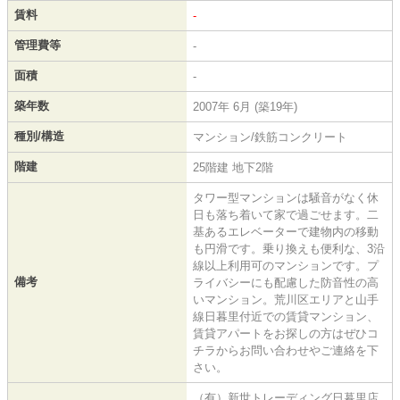
賃料
-
管理費等
-
面積
-
築年数
2007年 6月 (築19年)
種別/構造
マンション/鉄筋コンクリート
階建
25階建 地下2階
タワー型マンションは騒音がなく休
日も落ち着いて家で過ごせます。二
基あるエレベーターで建物内の移動
も円滑です。乗り換えも便利な、3沿
線以上利用可のマンションです。プ
備考
ライバシーにも配慮した防音性の高
いマンション。荒川区エリアと山手
線日暮里付近での賃貸マンション、
賃貸アパートをお探しの方はぜひコ
チラからお問い合わせやご連絡を下
さい。
（有）新世トレーディング日暮里店