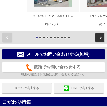
まいばすけっと 西日暮里２丁目店
セブンイレブ
約275m／4分
約97
前
メールでお問い合わせする(無料)
電話でお問い合わせする
現況の確認はお気軽にお問い合わせください。
メールで共有する
LINEで共有する
こだわり特集