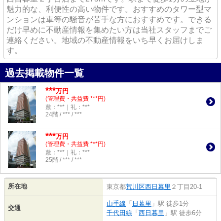
魅力的な、利便性の高い物件です。おすすめのタワー型マ
ンションは車等の騒音が苦手な方におすすめです。できる
だけ早めに不動産情報を集めたい方は当社スタッフまでご
連絡ください。地域の不動産情報をいち早くお届けしま
す。
過去掲載物件一覧
***
万円
(管理費・共益費 ***円)
敷：***｜礼：***
24階 / *** / ***
***
万円
(管理費・共益費 ***円)
敷：***｜礼：***
25階 / *** / ***
所在地
東京都
荒川区
西日暮里
２丁目20-1
山手線
「
日暮里
」駅 徒歩1分
交通
千代田線
「
西日暮里
」駅 徒歩6分