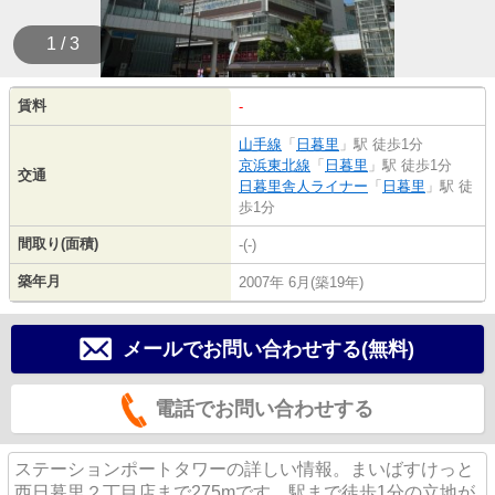
1 / 3
賃料
-
山手線
「
日暮里
」駅 徒歩1分
京浜東北線
「
日暮里
」駅 徒歩1分
交通
日暮里舎人ライナー
「
日暮里
」駅 徒
歩1分
間取り(面積)
-(-)
築年月
2007年 6月(築19年)
メールでお問い合わせする(無料)
電話でお問い合わせする
ステーションポートタワーの詳しい情報。まいばすけっと
西日暮里２丁目店まで275mです。駅まで徒歩1分の立地が