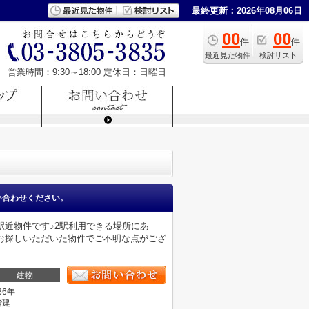
最終更新：2026年08月06日
00
00
件
件
最近見た物件
検討リスト
営業時間：9:30～18:00
定休日：日曜日
い合わせください。
駅近物件です♪2駅利用できる場所にあ
お探しいただいた物件でご不明な点がござ
建物
36年
階建