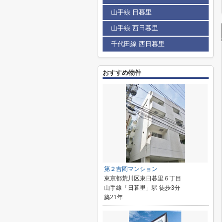
山手線 日暮里
山手線 西日暮里
千代田線 西日暮里
おすすめ物件
第２吉岡マンション
東京都荒川区東日暮里６丁目
山手線「日暮里」駅 徒歩3分
築21年