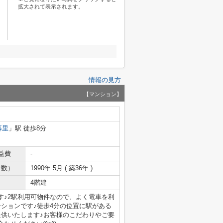
拡大されて表示されます。
情報の見方
【マンション】
暮里
」駅 徒歩8分
益費
-
年数）
1990年 5月 ( 築36年 )
4階建
す♪2駅利用可物件なので、よく電車を利
ションです♪徒歩4分の位置に駅がある
提供いたします♪お客様のこだわりやご要