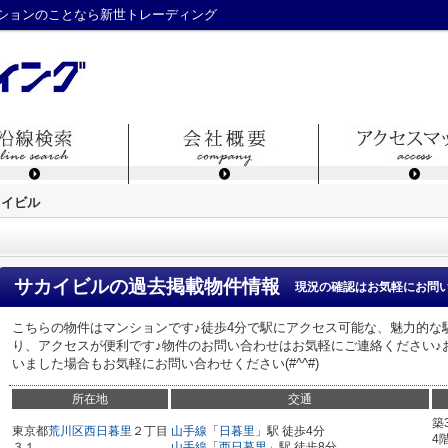
ションのことなら新世トレーディング
カイビル
サカイビル
の過去掲載物件情報
現況の確認はお気軽にお問
こちらの物件はマンションです♪徒歩4分で駅にアクセス可能な、魅力的な
り、アクセスが便利です♪物件のお問い合わせはお気軽にご連絡ください♪
いました場合もお気軽にお問い合わせください(#^^#)
所在地
交通
築
東京都
荒川区
西日暮里
２丁目
山手線
「
日暮里
」駅 徒歩4分
4
３１
山手線
「
西日暮里
」駅 徒歩8分