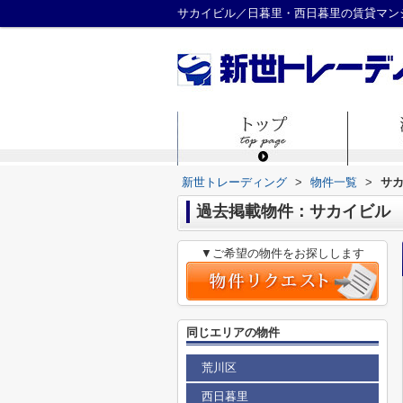
サカイビル／日暮里・西日暮里の賃貸マン
新世トレーディング
>
物件一覧
>
サ
過去掲載物件：サカイビル
▼ご希望の物件をお探しします
同じエリアの物件
荒川区
西日暮里