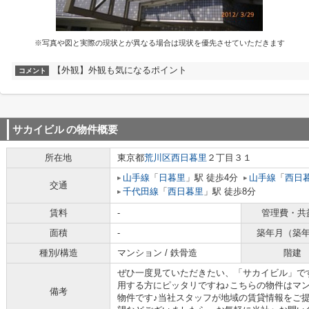
※写真や図と実際の現状とが異なる場合は現状を優先させていただきます
【外観】外観も気になるポイント
コメント
サカイビル
の物件概要
所在地
東京都
荒川区
西日暮里
２丁目３１
山手線
「
日暮里
」駅 徒歩4分
山手線
「
西日
交通
千代田線
「
西日暮里
」駅 徒歩8分
賃料
-
管理費・共
面積
-
築年月（築
種別/構造
マンション / 鉄骨造
階建
ぜひ一度見ていただきたい、「サカイビル」で
用する方にピッタリですね♪こちらの物件はマン
備考
物件です♪当社スタッフが地域の賃貸情報をご