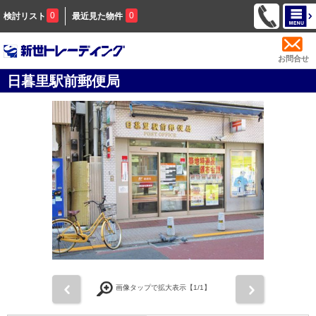
0
0
検討リスト
最近見た物件
お問合せ
日暮里駅前郵便局
前
次
画像タップで拡大表示【
1
/1】