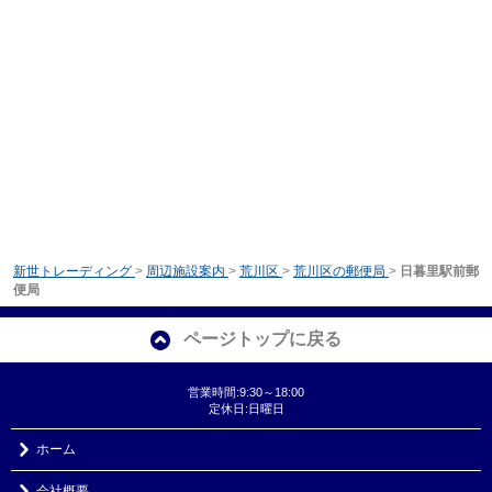
新世トレーディング
>
周辺施設案内
>
荒川区
>
荒川区の郵便局
>
日暮里駅前郵
便局
ページトップに戻る
営業時間:9:30～18:00
定休日:日曜日
ホーム
会社概要