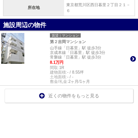
東京都荒川区西日暮里２丁目２１－
所在地
６
施設周辺の物件
賃貸｜マンション
第２吉岡マンション
山手線「日暮里」駅 徒歩3分
京成本線「日暮里」駅 徒歩3分
常磐線「日暮里」駅 徒歩3分
8.1万円
間取:
1R
建物面積:
- / 8.55坪
土地面積:
- / -
敷金/礼金:
2ヶ月/1ヶ月
近くの物件をもっと見る