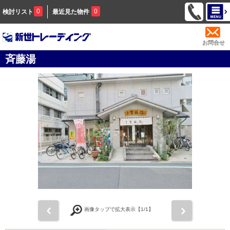
0
0
検討リスト
最近見た物件
お問合せ
斉藤湯
前
次
画像タップで拡大表示【
1
/1】