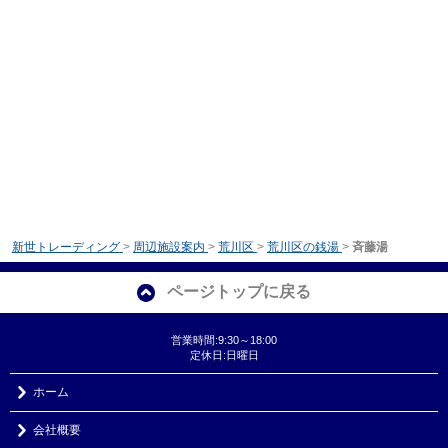
新世トレーディング
>
周辺施設案内
>
荒川区
>
荒川区の銭湯
>
斉藤湯
ページトップに戻る
営業時間:9:30～18:00
定休日:日曜日
ホーム
会社概要