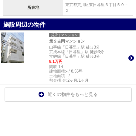
東京都荒川区東日暮里６丁目５９－
所在地
２
施設周辺の物件
賃貸｜マンション
第２吉岡マンション
山手線「日暮里」駅 徒歩3分
京成本線「日暮里」駅 徒歩3分
常磐線「日暮里」駅 徒歩3分
8.1万円
間取:
1R
建物面積:
- / 8.55坪
土地面積:
- / -
敷金/礼金:
2ヶ月/1ヶ月
近くの物件をもっと見る