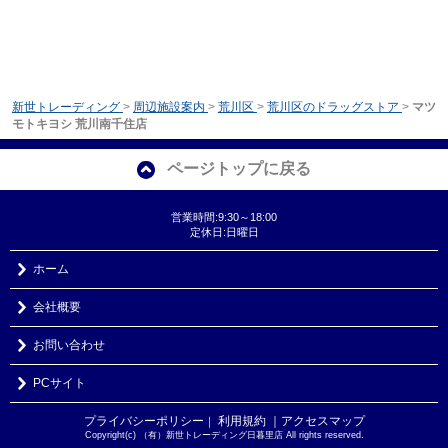
新世トレーディング
>
周辺施設案内
>
荒川区
>
荒川区のドラッグストア
>
マツ
モトキヨシ 荒川南千住店
ページトップに戻る
営業時間:9:30～18:00
定休日:日曜日
ホーム
会社概要
お問い合わせ
PCサイト
プライバシーポリシー
利用規約
｜アクセスマップ
｜
Copyright(c) （有）新世トレーディング日暮里店 All rights reserved.