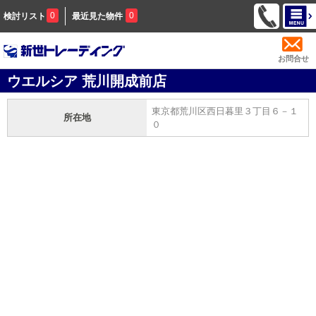
0
0
検討リスト
最近見た物件
お問合せ
ウエルシア 荒川開成前店
東京都荒川区西日暮里３丁目６－１
所在地
０