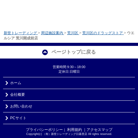
新世トレーディング
>
周辺施設案内
>
荒川区
>
荒川区のドラッグストア
>
ウエ
ルシア 荒川開成前店
ページトップに戻る
営業時間:9:30～18:00
定休日:日曜日
ホーム
会社概要
お問い合わせ
PCサイト
プライバシーポリシー
利用規約
｜アクセスマップ
｜
Copyright(c) （有）新世トレーディング日暮里店 All rights reserved.