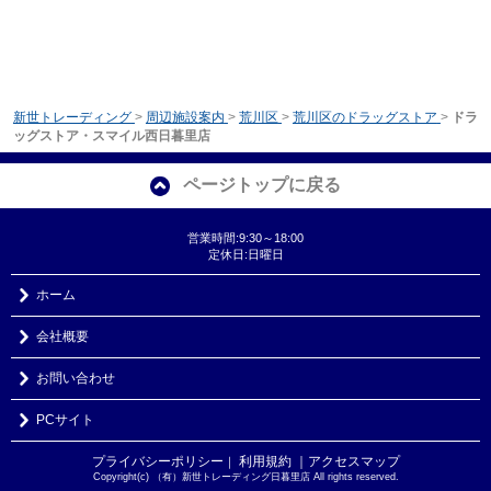
新世トレーディング
>
周辺施設案内
>
荒川区
>
荒川区のドラッグストア
>
ドラ
ッグストア・スマイル西日暮里店
ページトップに戻る
営業時間:9:30～18:00
定休日:日曜日
ホーム
会社概要
お問い合わせ
PCサイト
プライバシーポリシー
利用規約
｜アクセスマップ
｜
Copyright(c) （有）新世トレーディング日暮里店 All rights reserved.