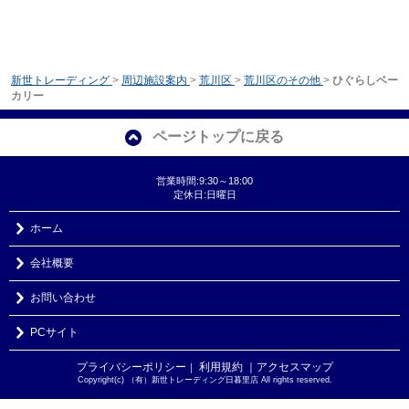
新世トレーディング
>
周辺施設案内
>
荒川区
>
荒川区のその他
>
ひぐらしベー
カリー
ページトップに戻る
営業時間:9:30～18:00
定休日:日曜日
ホーム
会社概要
お問い合わせ
PCサイト
プライバシーポリシー
利用規約
｜アクセスマップ
｜
Copyright(c) （有）新世トレーディング日暮里店 All rights reserved.