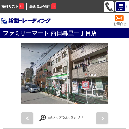
0
0
検討リスト
最近見た物件
お問合せ
ファミリーマート 西日暮里一丁目店
前
次
画像タップで拡大表示【
1
/1】