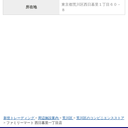
東京都荒川区西日暮里１丁目６０－
所在地
８
新世トレーディング
>
周辺施設案内
>
荒川区
>
荒川区のコンビニエンスストア
>
ファミリーマート 西日暮里一丁目店