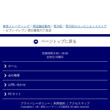
新世トレーディング
>
周辺施設案内
>
荒川区
>
荒川区のコンビニエンスストア
>
セブン‐イレブン 西日暮里六丁目店
ページトップに戻る
営業時間:9:30～18:00
定休日:日曜日
ホーム
会社概要
お問い合わせ
PCサイト
プライバシーポリシー
利用規約
｜アクセスマップ
｜
Copyright(c) （有）新世トレーディング日暮里店 All rights reserved.