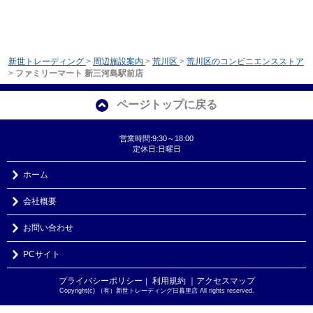
新世トレーディング
>
周辺施設案内
>
荒川区
>
荒川区のコンビニエンスストア
>
ファミリーマート 新三河島駅前店
ページトップに戻る
営業時間:9:30～18:00
定休日:日曜日
ホーム
会社概要
お問い合わせ
PCサイト
プライバシーポリシー
利用規約
｜アクセスマップ
｜
Copyright(c) （有）新世トレーディング日暮里店 All rights reserved.