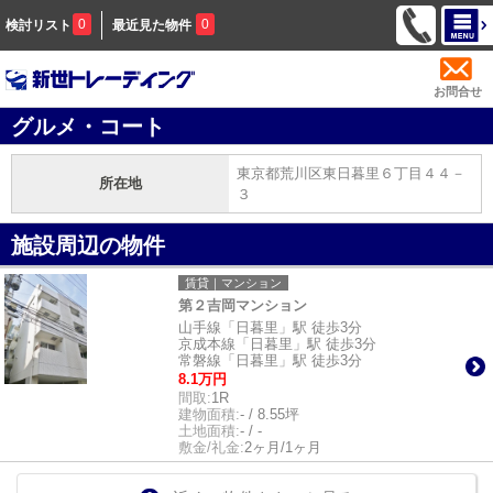
0
0
検討リスト
最近見た物件
お問合せ
グルメ・コート
東京都荒川区東日暮里６丁目４４－
所在地
３
施設周辺の物件
賃貸｜マンション
第２吉岡マンション
山手線「日暮里」駅 徒歩3分
京成本線「日暮里」駅 徒歩3分
常磐線「日暮里」駅 徒歩3分
8.1万円
間取:
1R
建物面積:
- / 8.55坪
土地面積:
- / -
敷金/礼金:
2ヶ月/1ヶ月