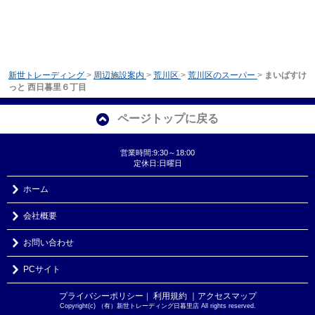
新世トレーディング
>
周辺施設案内
>
荒川区
>
荒川区のスーパー
>
まいばすけ
っと 西日暮里６丁目
ページトップに戻る
営業時間:9:30～18:00
定休日:日曜日
ホーム
会社概要
お問い合わせ
PCサイト
プライバシーポリシー
利用規約
｜アクセスマップ
｜
Copyright(c) （有）新世トレーディング日暮里店 All rights reserved.