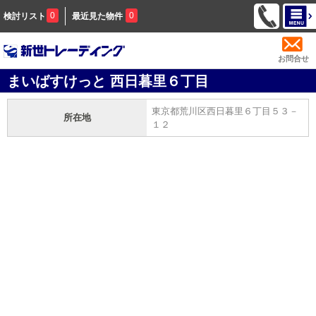
0
0
検討リスト
最近見た物件
お問合せ
まいばすけっと 西日暮里６丁目
東京都荒川区西日暮里６丁目５３－
所在地
１２