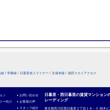
北線
/
常磐線
/
日暮里舎人ライナー
/
京成本線
/
成田スカイアクセス
日暮里・西日暮里の賃貸マンション
ョン
お問い合わせ
レーディング
リー向け
お客様の声
スタッフ紹介
東京都荒川区西日暮里２丁目１８－５ 綿木ビ