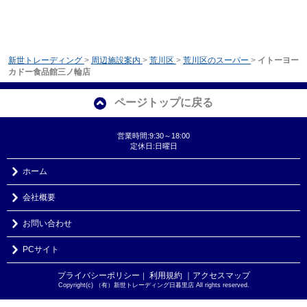
新世トレーディング
>
周辺施設案内
>
荒川区
>
荒川区のスーパー
>
イトーヨー
カドー食品館三ノ輪店
ページトップに戻る
営業時間:9:30～18:00
定休日:日曜日
ホーム
会社概要
お問い合わせ
PCサイト
プライバシーポリシー
利用規約
｜アクセスマップ
｜
Copyright(c) （有）新世トレーディング日暮里店 All rights reserved.