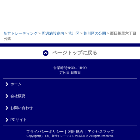
新世トレーディング
>
周辺施設案内
>
荒川区
>
荒川区の公園
>
西日暮里六丁目
公園
ページトップに戻る
営業時間:9:30～18:00
定休日:日曜日
ホーム
会社概要
お問い合わせ
PCサイト
プライバシーポリシー
利用規約
｜アクセスマップ
｜
Copyright(c) （有）新世トレーディング日暮里店 All rights reserved.