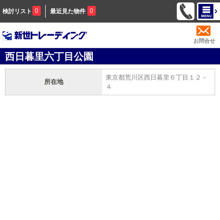
0
0
検討リスト
最近見た物件
お問合せ
西日暮里六丁目公園
東京都荒川区西日暮里６丁目１２－
所在地
４