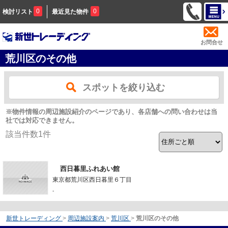
0
0
検討リスト
最近見た物件
お問合せ
荒川区のその他
スポットを絞り込む
※物件情報の周辺施設紹介のページであり、各店舗への問い合わせは当
社では対応できません。
該当件数
1
件
西日暮里ふれあい館
東京都荒川区西日暮里６丁目
-
新世トレーディング
>
周辺施設案内
>
荒川区
>
荒川区のその他