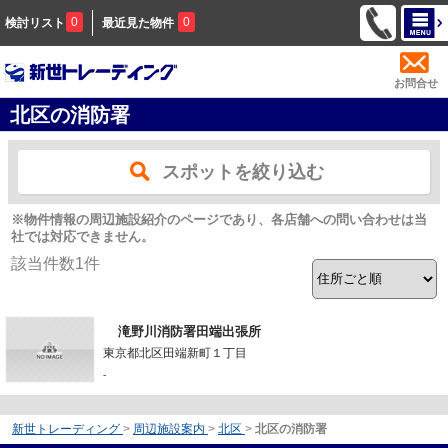
0
0
検討リスト
最近見た物件
お問合せ
北区の消防署
スポットを絞り込む
※物件情報の周辺施設紹介のページであり、各店舗への問い合わせは当
社では対応できません。
該当件数
1
件
滝野川消防署田端出張所
東京都北区田端新町１丁目
-
新世トレーディング
>
周辺施設案内
>
北区
>
北区の消防署