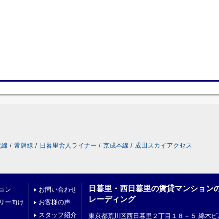
北線
/
常磐線
/
日暮里舎人ライナー
/
京成本線
/
成田スカイアクセス
日暮里・西日暮里の賃貸マンション
ョン
お問い合わせ
レーディング
リー向け
お客様の声
スタッフ紹介
東京都荒川区西日暮里２丁目１８－５ 綿木ビ