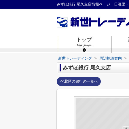
みずほ銀行 尾久支店情報ページ｜日暮里
新世トレーディング
>
周辺施設案内
>
みずほ銀行 尾久支店
<<北区の銀行の一覧へ