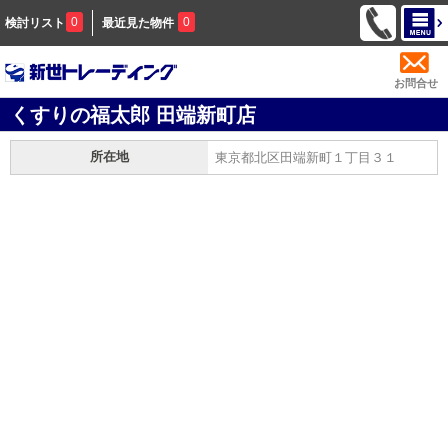
0
0
検討リスト
最近見た物件
お問合せ
くすりの福太郎 田端新町店
所在地
東京都北区田端新町１丁目３１