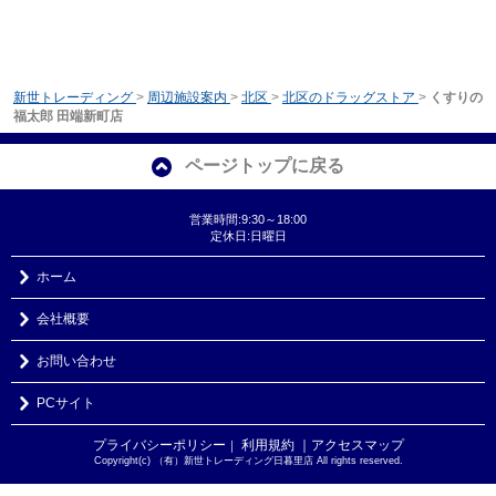
新世トレーディング
>
周辺施設案内
>
北区
>
北区のドラッグストア
>
くすりの
福太郎 田端新町店
ページトップに戻る
営業時間:9:30～18:00
定休日:日曜日
ホーム
会社概要
お問い合わせ
PCサイト
プライバシーポリシー
利用規約
｜アクセスマップ
｜
Copyright(c) （有）新世トレーディング日暮里店 All rights reserved.