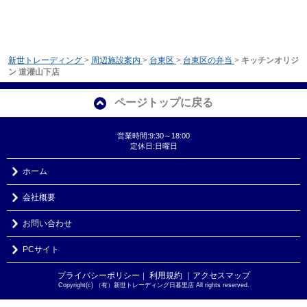
新世トレーディング
>
周辺施設案内
>
台東区
>
台東区の弁当
>
キッチンオリジ
ン 道灌山下店
ページトップに戻る
営業時間:9:30～18:00
定休日:日曜日
ホーム
会社概要
お問い合わせ
PCサイト
プライバシーポリシー
利用規約
｜アクセスマップ
｜
Copyright(c) （有）新世トレーディング日暮里店 All rights reserved.